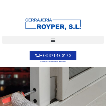
🔒 AVISO IMPORTANTE: NO TRABAJAMOS CERRADURAS EN PUERTAS DE
MADERA NI SERVICIOS URGENTES.
(+34) 971 43 01 70
Cerrajería metálica en Baleares